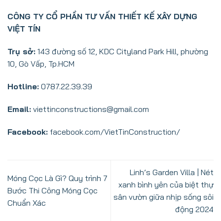
CÔNG TY CỔ PHẦN TƯ VẤN THIẾT KẾ XÂY DỰNG
VIỆT TÍN
Trụ sở:
143 đường số 12, KDC Cityland Park Hill, phường
10, Gò Vấp, Tp.HCM
Hotline:
0787.22.39.39
Email:
viettinconstructions@gmail.com
Facebook:
facebook.com/VietTinConstruction/
Linh’s Garden Villa | Nét
Móng Cọc Là Gì? Quy trình 7
xanh bình yên của biệt thự
Bước Thi Công Móng Cọc
sân vườn giữa nhịp sống sôi
Chuẩn Xác
động 2024