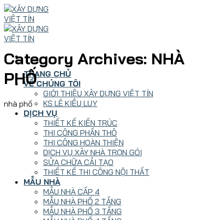
Skip
to
content
Category Archives:
NHÀ
PHỐ
TRANG CHỦ
VỀ CHÚNG TÔI
GIỚI THIỆU XÂY DỰNG VIỆT TÍN
KS LÊ KIỀU LUY
nhà phố
DỊCH VỤ
THIẾT KẾ KIẾN TRÚC
THI CÔNG PHẦN THÔ
THI CÔNG HOÀN THIỆN
DỊCH VỤ XÂY NHÀ TRỌN GÓI
SỬA CHỮA CẢI TẠO
THIẾT KẾ THI CÔNG NỘI THẤT
MẪU NHÀ
MẪU NHÀ CẤP 4
MẪU NHÀ PHỐ 2 TẦNG
MẪU NHÀ PHỐ 3 TẦNG