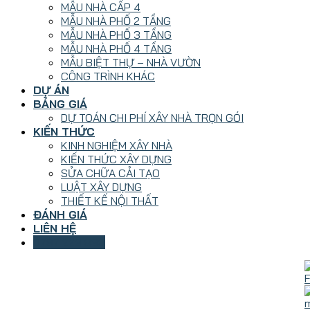
MẪU NHÀ CẤP 4
MẪU NHÀ PHỐ 2 TẦNG
MẪU NHÀ PHỐ 3 TẦNG
MẪU NHÀ PHỐ 4 TẦNG
MẪU BIỆT THỰ – NHÀ VƯỜN
CÔNG TRÌNH KHÁC
DỰ ÁN
BẢNG GIÁ
DỰ TOÁN CHI PHÍ XÂY NHÀ TRỌN GÓI
KIẾN THỨC
KINH NGHIỆM XÂY NHÀ
KIẾN THỨC XÂY DỰNG
SỬA CHỮA CẢI TẠO
LUẬT XÂY DỰNG
THIẾT KẾ NỘI THẤT
ĐÁNH GIÁ
LIÊN HỆ
0787 223 939