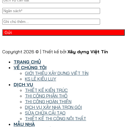
Copyright 2026 © | Thiết kế bởi
Xây dựng Việt Tín
TRANG CHỦ
VỀ CHÚNG TÔI
GIỚI THIỆU XÂY DỰNG VIỆT TÍN
KS LÊ KIỀU LUY
DỊCH VỤ
THIẾT KẾ KIẾN TRÚC
THI CÔNG PHẦN THÔ
THI CÔNG HOÀN THIỆN
DỊCH VỤ XÂY NHÀ TRỌN GÓI
SỬA CHỮA CẢI TẠO
THIẾT KẾ THI CÔNG NỘI THẤT
MẪU NHÀ