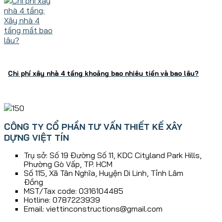
Chi phí xây nhà 4 tầng khoảng bao nhiêu tiền và bao lâu?
CÔNG TY CỔ PHẦN TƯ VẤN THIẾT KẾ XÂY
DỰNG VIỆT TÍN
Trụ sở: Số 19 Đường Số 11, KDC Cityland Park Hills,
Phường Gò Vấp, TP. HCM
Số 115, Xã Tân Nghĩa, Huyện Di Linh, Tỉnh Lâm
Ðồng
MST/Tax code: 0316104485
Hotline: 0787223939
Email: viettinconstructions@gmail.com