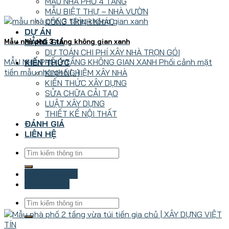
MẪU NHÀ PHỐ 4 TẦNG
MẪU BIỆT THỰ – NHÀ VƯỜN
CÔNG TRÌNH KHÁC
DỰ ÁN
BẢNG GIÁ
Mẫu nhà phố 3 tầng không gian xanh
DỰ TOÁN CHI PHÍ XÂY NHÀ TRỌN GÓI
MẪU NHÀ PHỐ 3 TẦNG KHÔNG GIAN XANH Phối cảnh mặt
KIẾN THỨC
tiền mẫu nhà phố [...]
KINH NGHIỆM XÂY NHÀ
KIẾN THỨC XÂY DỰNG
SỬA CHỮA CẢI TẠO
LUẬT XÂY DỰNG
THIẾT KẾ NỘI THẤT
ĐÁNH GIÁ
LIÊN HỆ
0787 223 939
Nhận tư vấn