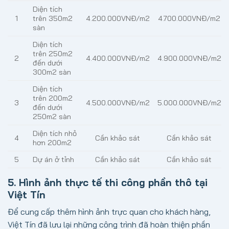
Diện tích
1
trên 350m2
4.200.000VNĐ/m2
4.700.000VNĐ/m2
sàn
Diện tích
trên 250m2
2
4.400.000VNĐ/m2
4.900.000VNĐ/m2
đến dưới
300m2 sàn
Diện tích
trên 200m2
3
4.500.000VNĐ/m2
5.000.000VNĐ/m2
đến dưới
250m2 sàn
Diện tích nhỏ
4
Cần khảo sát
Cần khảo sát
hơn 200m2
5
Dự án ở tỉnh
Cần khảo sát
Cần khảo sát
5. Hình ảnh thực tế thi công phần thô tại
Việt Tín
Để cung cấp thêm hình ảnh trực quan cho khách hàng,
Việt Tín đã lưu lại những công trình đã hoàn thiện phần