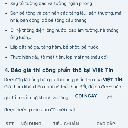
Xây tô tường bao và tường ngăn phòng
Sàn bê tông và cán nền các tầng lầu, sân thượng, mái
nhà, ban công, đổ bê tông cầu thang
Đi hệ thống điện, ống nước, cáp âm tường, hệ thống
ống luồn,..
Lắp đặt hố ga, tầng hầm, bể phốt, bể nước
Thực hiện xây tô mặt tiền, lợp mái nhà (nếu có)
4. Báo giá thi công phần thô tại Việt Tín
Dưới đây là bảng báo giá thi công phần thô của
VIỆT TÍN
.
Giá tham khảo bên dưới có thể thay đổi, để có được báo
GỌI NGAY
giá tốt nhất quý khách vui lòng
để
được hưởng nhiều ưu đãi mới nhất.
STT
NỘI DUNG
TIÊU CHUẨN
CAO CẤP