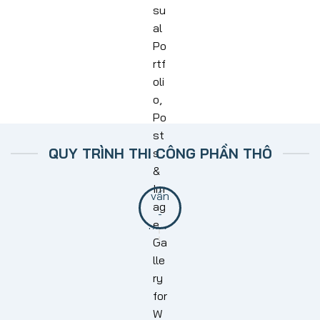
QUY TRÌNH THI CÔNG PHẦN THÔ
BƯỚC 1: TƯ VẤN KHẢO SÁT