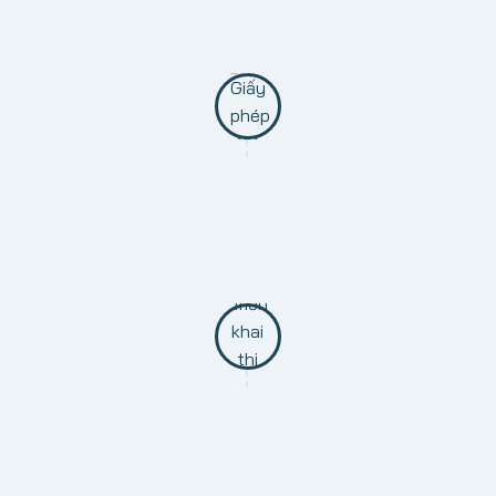
Sau khi có được sự thống nhất của cả 2 bên, tiến
hành ký kết hợp đồng.
BƯỚC 4: XIN GIẤY PHÉP XÂY DỰNG
Thủ tục quan trọng đầu tiên để khởi công xây dựng
BƯỚC 5: TRIỂN KHAI THI CÔNG