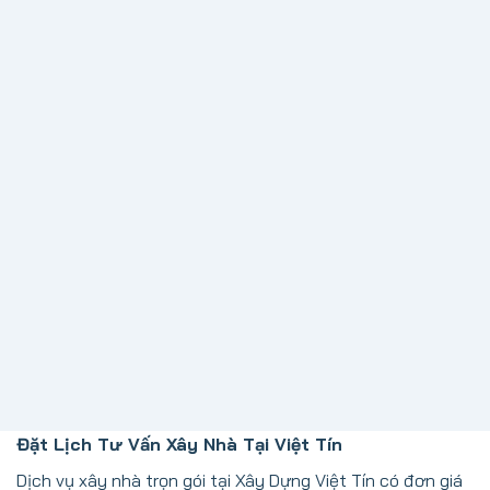
Chu đáo
Nguyên tắc phục vụ chu đáo đã được quán triệt trong
toàn thể nhân viên, trở thành kim chỉ nam cho mọi hành
động.
Đặt Lịch Tư Vấn Xây Nhà Tại Việt Tín
Dịch vụ xây nhà trọn gói tại Xây Dựng Việt Tín có đơn giá