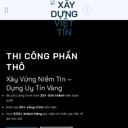
Skip
to
content
THI CÔNG PHẦN
THÔ
Xây Vững Niềm Tin –
Dựng Uy Tín Vàng
Độ phủ công trình hơn
32+ tỉnh thành
trên toàn
quốc
Kiến tạo
30+ công trình
mỗi năm
Hơn
500+ khách hàng
gửi niềm tin kiến tạo nên tổ
ấm mơ ước