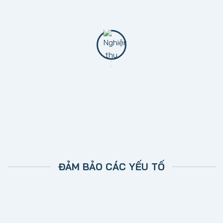
Tiến hành xây dựng trên những hạn mục dự trên
hợp đồng ký kết.
BƯỚC 6: NGHIỆM THU VÀ BẢO HÀNH
Bàn giao và nghiệm thu công trình. Bảo hành sau
nâng cấp
.
ĐẢM BẢO CÁC YẾU TỐ