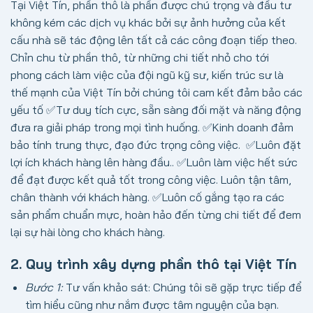
Tại Việt Tín, phần thô là phần được chú trọng và đầu tư
không kém các dịch vụ khác bởi sự ảnh hưởng của kết
cấu nhà sẽ tác động lên tất cả các công đoạn tiếp theo.
Chỉn chu từ phần thô, từ những chi tiết nhỏ cho tới
phong cách làm việc của đội ngũ kỹ sư, kiến trúc sư là
thế mạnh của Việt Tín bởi chúng tôi cam kết đảm bảo các
yếu tố
✅Tư duy tích cực, sẵn sàng đối mặt và năng động
đưa ra giải pháp trong mọi tình huống.
✅Kinh doanh đảm
bảo tính trung thực, đạo đức trọng công việc.
✅Luôn đặt
lợi ích khách hàng lên hàng đầu..
✅Luôn làm việc hết sức
để đạt được kết quả tốt trong công việc. Luôn tận tâm,
chân thành với khách hàng.
✅Luôn cố gắng tạo ra các
sản phẩm chuẩn mực, hoàn hảo đến từng chi tiết để đem
lại sự hài lòng cho khách hàng.
2. Quy trình xây dựng phần thô tại Việt Tín
Bước 1:
Tư vấn khảo sát: Chúng tôi sẽ gặp trực tiếp để
tìm hiểu cũng như nắm được tâm nguyện của bạn.