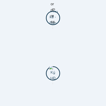
Chúng tôi sẽ gặp trực tiếp để tìm hiểu cũng như
nắm được tâm nguyện của bạn.
BƯỚC 2: GỬI THIẾT KẾ VÀ BÁO GIÁ
Gửi mẫu thiết kế theo yêu cầu, đưa ra chi phí dự
toán cụ thể cho từng hạn mục thi công.
BƯỚC 3: KÝ KẾT HỢP ĐỒNG