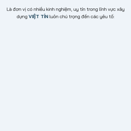
Là đơn vị có nhiều kinh nghiệm, uy tín trong lĩnh vực xây
dựng
VIỆT TÍN
luôn chú trọng đến các yêu tố:
Tin cậy
Xây dựng được những công trình bền vững từ những
chiếc cọc nền móng đầu tiên, từ những công trình đầu
tiên thì mới tạo được niềm tin cho khách hàng.