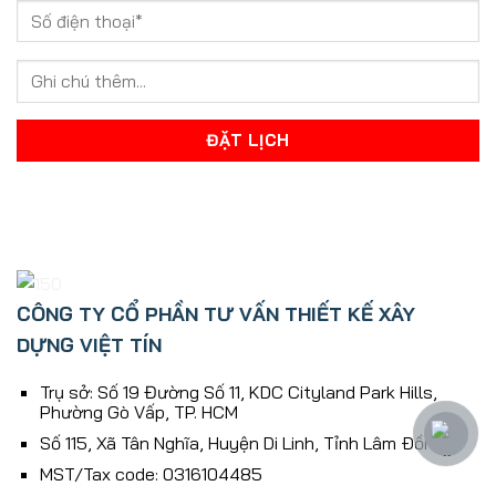
CÔNG TY CỔ PHẦN TƯ VẤN THIẾT KẾ XÂY
DỰNG VIỆT TÍN
Trụ sở: Số 19 Đường Số 11, KDC Cityland Park Hills,
Phường Gò Vấp, TP. HCM
Số 115, Xã Tân Nghĩa, Huyện Di Linh, Tỉnh Lâm Ðồng
MST/Tax code: 0316104485