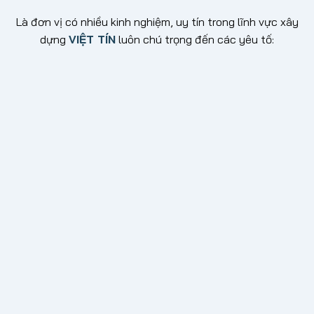
Là đơn vị có nhiều kinh nghiệm, uy tín trong lĩnh vực xây
dựng
VIỆT TÍN
luôn chú trọng đến các yêu tố:
Tin cậy
Xây dựng được những công trình bền vững từ những
chiếc cọc nền móng đầu tiên, từ những công trình đầu
tiên thì mới tạo được niềm tin cho khách hàng.