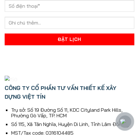
CÔNG TY CỔ PHẦN TƯ VẤN THIẾT KẾ XÂY
DỰNG VIỆT TÍN
Trụ sở: Số 19 Đường Số 11, KDC Cityland Park Hills,
Phường Gò Vấp, TP. HCM
Số 115, Xã Tân Nghĩa, Huyện Di Linh, Tỉnh Lâm Ðồng
MST/Tax code: 0316104485