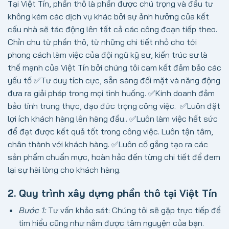
Tại Việt Tín, phần thô là phần được chú trọng và đầu tư
không kém các dịch vụ khác bởi sự ảnh hưởng của kết
cấu nhà sẽ tác động lên tất cả các công đoạn tiếp theo.
Chỉn chu từ phần thô, từ những chi tiết nhỏ cho tới
phong cách làm việc của đội ngũ kỹ sư, kiến trúc sư là
thế mạnh của Việt Tín bởi chúng tôi cam kết đảm bảo các
yếu tố
✅Tư duy tích cực, sẵn sàng đối mặt và năng động
đưa ra giải pháp trong mọi tình huống.
✅Kinh doanh đảm
bảo tính trung thực, đạo đức trọng công việc.
✅Luôn đặt
lợi ích khách hàng lên hàng đầu..
✅Luôn làm việc hết sức
để đạt được kết quả tốt trong công việc. Luôn tận tâm,
chân thành với khách hàng.
✅Luôn cố gắng tạo ra các
sản phẩm chuẩn mực, hoàn hảo đến từng chi tiết để đem
lại sự hài lòng cho khách hàng.
2. Quy trình xây dựng phần thô tại Việt Tín
Bước 1:
Tư vấn khảo sát: Chúng tôi sẽ gặp trực tiếp để
tìm hiểu cũng như nắm được tâm nguyện của bạn.