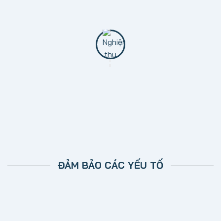
Tiến hành xây dựng trên những hạn mục dự trên
hợp đồng ký kết.
BƯỚC 6: NGHIỆM THU VÀ BẢO HÀNH
Bàn giao và nghiệm thu công trình. Bảo hành sau
nâng cấp
.
ĐẢM BẢO CÁC YẾU TỐ