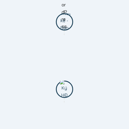
Chúng tôi sẽ gặp trực tiếp để tìm hiểu cũng như
nắm được tâm nguyện của bạn.
BƯỚC 2: GỬI THIẾT KẾ VÀ BÁO GIÁ
Gửi mẫu thiết kế theo yêu cầu, đưa ra chi phí dự
toán cụ thể cho từng hạn mục thi công.
BƯỚC 3: KÝ KẾT HỢP ĐỒNG