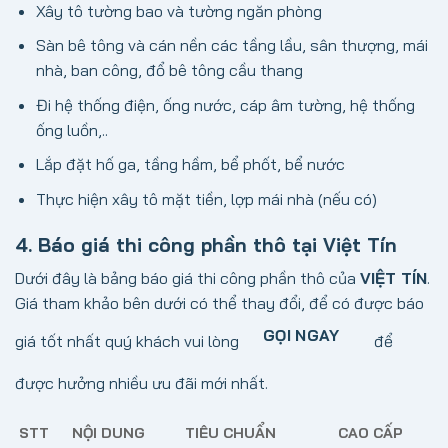
Xây tô tường bao và tường ngăn phòng
Sàn bê tông và cán nền các tầng lầu, sân thượng, mái
nhà, ban công, đổ bê tông cầu thang
Đi hệ thống điện, ống nước, cáp âm tường, hệ thống
ống luồn,..
Lắp đặt hố ga, tầng hầm, bể phốt, bể nước
Thực hiện xây tô mặt tiền, lợp mái nhà (nếu có)
4. Báo giá thi công phần thô tại Việt Tín
Dưới đây là bảng báo giá thi công phần thô của
VIỆT TÍN
.
Giá tham khảo bên dưới có thể thay đổi, để có được báo
GỌI NGAY
giá tốt nhất quý khách vui lòng
để
được hưởng nhiều ưu đãi mới nhất.
STT
NỘI DUNG
TIÊU CHUẨN
CAO CẤP