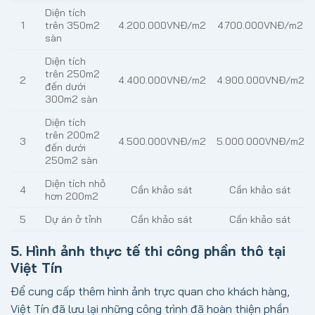
Diện tích
1
trên 350m2
4.200.000VNĐ/m2
4.700.000VNĐ/m2
sàn
Diện tích
trên 250m2
2
4.400.000VNĐ/m2
4.900.000VNĐ/m2
đến dưới
300m2 sàn
Diện tích
trên 200m2
3
4.500.000VNĐ/m2
5.000.000VNĐ/m2
đến dưới
250m2 sàn
Diện tích nhỏ
4
Cần khảo sát
Cần khảo sát
hơn 200m2
5
Dự án ở tỉnh
Cần khảo sát
Cần khảo sát
5. Hình ảnh thực tế thi công phần thô tại
Việt Tín
Để cung cấp thêm hình ảnh trực quan cho khách hàng,
Việt Tín đã lưu lại những công trình đã hoàn thiện phần