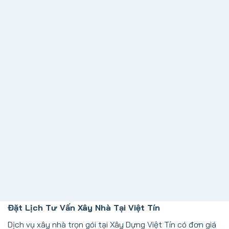
Chu đáo
Nguyên tắc phục vụ chu đáo đã được quán triệt trong
toàn thể nhân viên, trở thành kim chỉ nam cho mọi hành
động.
Đặt Lịch Tư Vấn Xây Nhà Tại Việt Tín
Dịch vụ xây nhà trọn gói tại Xây Dựng Việt Tín có đơn giá