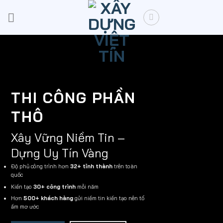
Skip
to
content
THI CÔNG PHẦN
THÔ
Xây Vững Niềm Tin –
Dựng Uy Tín Vàng
Độ phủ công trình hơn
32+ tỉnh thành
trên toàn
quốc
Kiến tạo
30+ công trình
mỗi năm
Hơn
500+ khách hàng
gửi niềm tin kiến tạo nên tổ
ấm mơ ước