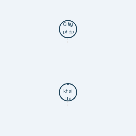
Sau khi có được sự thống nhất của cả 2 bên, tiến
hành ký kết hợp đồng.
BƯỚC 4: XIN GIẤY PHÉP XÂY DỰNG
Thủ tục quan trọng đầu tiên để khởi công xây dựng
BƯỚC 5: TRIỂN KHAI THI CÔNG