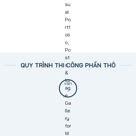
QUY TRÌNH THI CÔNG PHẦN THÔ
BƯỚC 1: TƯ VẤN KHẢO SÁT