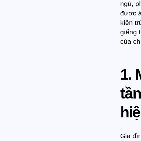
ngủ, p
được á
kiến tr
giếng 
của ch
1. 
tầ
hiệ
Gia đì