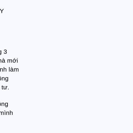
g 3
nhà mới
ình làm
ông
 tư.
ông
 mình