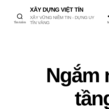
XÂY DỰNG VIỆT TÍN
XÂY VỮNG NIỀM TIN - DỰNG UY
TÍN VÀNG
Tìm kiếm
Ngắm n
tần