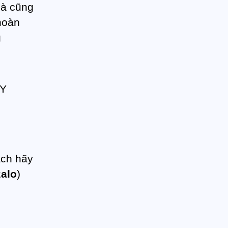
hà cũng
hoàn
g
ách hãy
zalo
)