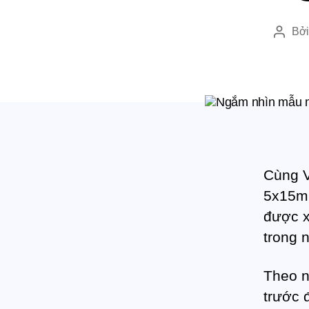
Bở
T
á
c
g
i
ả
Cùng V
5x15m 
được x
trong 
Theo n
trước 