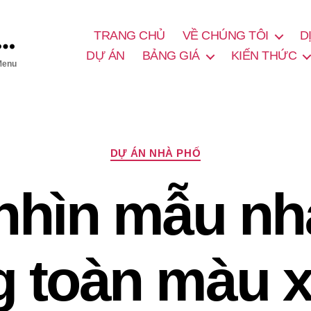
TRANG CHỦ
VỀ CHÚNG TÔI
D
DỰ ÁN
BẢNG GIÁ
KIẾN THỨC
Menu
C
DỰ ÁN NHÀ PHỐ
h
u
hìn mẫu nh
y
ê
n
m
ụ
g toàn màu 
c