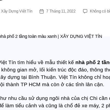
i
Xây Dựng Việt Tín
7 Tháng 11, 2022
Không có bì
N
g
à
y
đ
ă
n
g
iệt Tín tìm hiểu về mẫu thiết kế
nhà phố 2 tầ
không gian mở, lối kiến trúc độc đáo, thông t
ây dựng tại Bình Thuận. Việt Tín không chỉ ho
nội thành TP HCM mà còn ở các tỉnh lân cận.
hư nhu cầu sử dụng ngôi nhà của chị Chi cần 
để làm tiểu cảnh và cũng là chổ đẻ xe máy, 2 