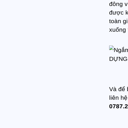
đông v
được k
toàn g
xuống 
Và để 
liên h
0787.2