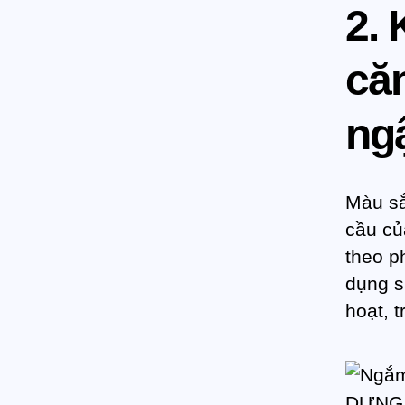
2. 
că
ng
Màu sắ
cầu của
theo p
dụng s
hoạt, 