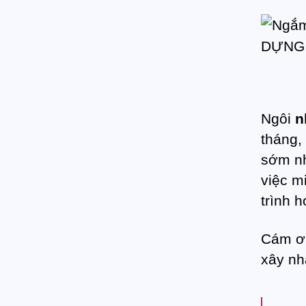
Ngôi
n
tháng,
sớm nh
việc m
trình 
Cám ơn
xây nh