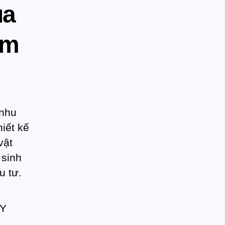
ủa
5m
 nhu
hiết kế
vật
 sinh
u tư.