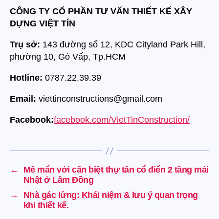
CÔNG TY CỔ PHẦN TƯ VẤN THIẾT KẾ XÂY
DỰNG
VIỆT
TÍN
Trụ sở:
143 đường số 12, KDC Cityland Park Hill,
phường 10, Gò Vấp, Tp.HCM
Hotline:
0787.22.39.39
Email:
viettinconstructions@gmail.com
Facebook:
facebook.com/VietTinConstruction/
←
Mê mẩn với căn biệt thự tân cổ điển 2 tầng mái
Nhật ở Lâm Đồng
→
Nhà gác lửng: Khái niệm & lưu ý quan trọng
khi thiết kế.