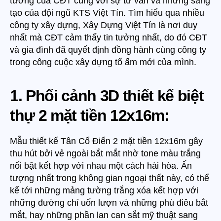
tưởng của CĐT cùng với sự tư vấn và những sáng
ệ
tạo của đội ngũ KTS Việt Tín. Tìm hiểu qua nhiều
t
T
công ty xây dựng, Xây Dựng Việt Tín là nơi duy
h
nhất mà CĐT cảm thấy tin tưởng nhất, do đó CĐT
ự
và gia đình đã quyết định đồng hành cùng công ty
T
trong công cuộc xây dựng tổ ấm mới của mình.
â
n
C
1. Phối cảnh 3D thiết kế biệt
ổ
Đ
thự 2 mặt tiền 12x16m:
i
ể
Mẫu thiết kế Tân Cổ Điển 2 mặt tiền 12x16m gây
n
thu hút bởi vẻ ngoài bắt mắt nhờ tone màu trắng
2
m
nổi bật kết hợp với nhau một cách hài hòa. Ấn
ặ
tượng nhất trong không gian ngoại thất này, có thể
t
kể tới những mảng tường trắng xóa kết hợp với
t
những đường chỉ uốn lượn và những phù điêu bắt
i
mắt, hay những phần lan can sắt mỹ thuật sang
ề