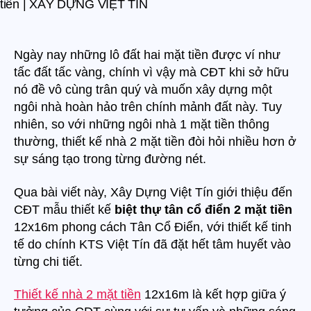
ả
ă
n
n
g
g
t
h
Ngày nay những lô đất hai mặt tiền được ví như
ể
tấc đất tấc vàng, chính vì vậy mà CĐT khi sở hữu
r
nó đề vô cùng trân quý và muốn xây dựng một
ờ
ngôi nhà hoàn hảo trên chính mảnh đất này. Tuy
i
nhiên, so với những ngôi nhà 1 mặt tiền thông
m
thường, thiết kế nhà 2 mặt tiền đòi hỏi nhiều hơn ở
ắ
sự sáng tạo trong từng đường nét.
t
t
h
Qua bài viết này, Xây Dựng Việt Tín giới thiệu đến
i
CĐT mẫu thiết kế
biệt thự tân cổ điển 2 mặt tiền
ế
12x16m phong cách Tân Cổ Điển, với thiết kế tinh
t
tế do chính KTS Việt Tín đã đặt hết tâm huyết vào
k
từng chi tiết.
ế
b
Thiết kế nhà 2 mặt tiền
12x16m là kết hợp giữa ý
i