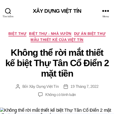
XÂY DỰNG VIỆT TÍN
Tìm kiếm
Menu
C
BIỆT THỰ
BIỆT THỰ - NHÀ VƯỜN
DỰ ÁN BIỆT THỰ
h
MẪU THIẾT KẾ CỦA VIỆT TÍN
u
y
Không thể rời mắt thiết
ê
kế biệt Thự Tân Cổ Điển 2
n
m
mặt tiền
ụ
c
Bởi
Xây Dựng Việt Tín
19 Tháng 7, 2022
T
N
á
g
ở
Không có bình luận
c
à
K
g
y
h
i
đ
ô