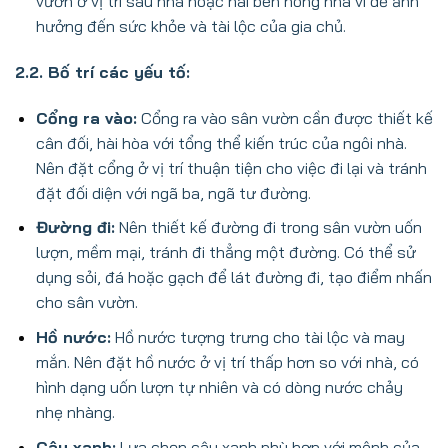
vườn ở vị trí sau nhà hoặc hai bên hông nhà vì dễ ảnh
hưởng đến sức khỏe và tài lộc của gia chủ.
2.2. Bố trí các yếu tố:
Cổng ra vào:
Cổng ra vào sân vườn cần được thiết kế
cân đối, hài hòa với tổng thể kiến trúc của ngôi nhà.
Nên đặt cổng ở vị trí thuận tiện cho việc đi lại và tránh
đặt đối diện với ngã ba, ngã tư đường.
Đường đi:
Nên thiết kế đường đi trong sân vườn uốn
lượn, mềm mại, tránh đi thẳng một đường. Có thể sử
dụng sỏi, đá hoặc gạch để lát đường đi, tạo điểm nhấn
cho sân vườn.
Hồ nước:
Hồ nước tượng trưng cho tài lộc và may
mắn. Nên đặt hồ nước ở vị trí thấp hơn so với nhà, có
hình dạng uốn lượn tự nhiên và có dòng nước chảy
nhẹ nhàng.
Cây xanh:
Lựa chọn cây xanh phù hợp với mệnh của