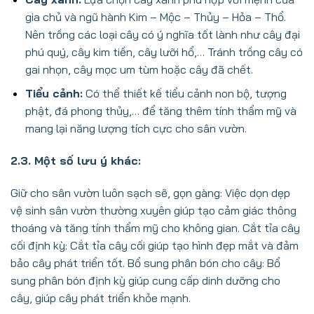
gia chủ và ngũ hành Kim – Mộc – Thủy – Hỏa – Thổ.
Nên trồng các loại cây có ý nghĩa tốt lành như cây đại
phú quý, cây kim tiền, cây lưỡi hổ,… Tránh trồng cây có
gai nhọn, cây mọc um tùm hoặc cây đã chết.
Tiểu cảnh:
Có thể thiết kế tiểu cảnh non bộ, tượng
phật, đá phong thủy,… để tăng thêm tính thẩm mỹ và
mang lại năng lượng tích cực cho sân vườn.
2.3. Một số lưu ý khác:
Giữ cho sân vườn luôn sạch sẽ, gọn gàng: Việc dọn dẹp
vệ sinh sân vườn thường xuyên giúp tạo cảm giác thông
thoáng và tăng tính thẩm mỹ cho không gian. Cắt tỉa cây
cối định kỳ: Cắt tỉa cây cối giúp tạo hình đẹp mắt và đảm
bảo cây phát triển tốt. Bổ sung phân bón cho cây: Bổ
sung phân bón định kỳ giúp cung cấp dinh dưỡng cho
cây, giúp cây phát triển khỏe mạnh.